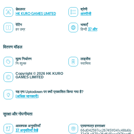
डेवलपर
श्रेणी
HK KURO GAMES LIMITED
आरपीजी
रेटिंग
भाषाएँ
हर उम्र
हिन्दी
37 और
वितरण मॉडल
मूल्य निर्धारण
लाइसेंस
निःशुल्क
स्वामित्व
Copyright © 2026 HK KURO
GAMES LIMITED
यह एप्प Uptodown पर क्यों प्रकाशित किया गया है?
(अधिक जानकारी)
सुरक्षा और गोपनीयता
आवश्यक अनुमतियाँ
प्रमाणपत्र हस्ताक्षर
37 अनुमतियाँ देखें
66d042597cc267451f041c48b6b
32d2f,e879a26d645acc0f7facd6