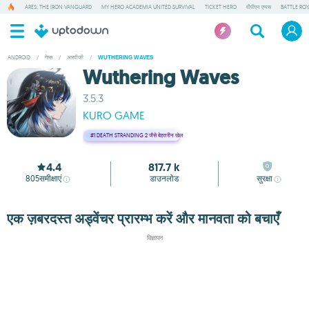
ARES: THE IRON VANGUARD
MY HERO ACADEMIA UNITED SURVIVAL
TICKET HERO
वीपीएन एप्पस
BATTLE RO
ANDROID
/
गेम्स
/
आरपीजी
/
WUTHERING WAVES
Wuthering Waves
3.5.3
KURO GAME
#1
DEATH STRANDING 2 जैसे बेहतरीन खेल
4.4
817.7 k
805
समीक्षाएं
डाउनलोड
सुरक्षा
एक ज़बरदस्त अड्वेंचर प्रारम्भ करें और मानवता को बचाएँ
विज्ञापन