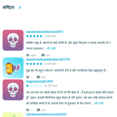
कॉमेंट्स
handsomepinklychee6097
3 हफ्ते पहले
कॉम्बैट स्मूद है, खेलने के कई तरीके हैं, और मुख्य किरदार न ज़्यादा कमजोर है न
ज़्यादा ताकतवर।
और देखें
लाइक
उत्तर
massiveyellowblackberry87799
4 हफ्ते पहले
मुझे यह गेम बहुत पसंद है—क्वालिटी टॉप है और ग्राफ़िक्स बेहद खूबसूरत हैं।
1
उत्तर
bigpurplepig65903
30 दिनों पहले
यह अब तक का सबसे खराब गेम है जो मैंने खेला है। मैं इसे इतना खराब क्यों कहता
हूँ? पहला, इसकी मैकेनिक्स बहुत बेकार हैं और दूसरा, जब आप कोई कमांड चलाने
की कोशिश करते हैं तो आपको फिर से शुरुआत से रोल करना...
और देखें
1
उत्तर
handsomewhitecheetah1294